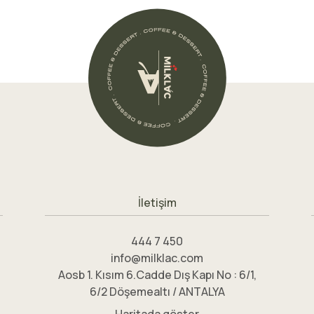
İletişim
444 7 450
info@milklac.com
Aosb 1. Kısım 6.Cadde Dış Kapı No : 6/1,
6/2 Döşemealtı / ANTALYA