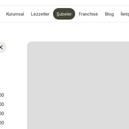
Kurumsal
Lezzetler
Şubeler
Franchise
Blog
İlet
00
00
00
00