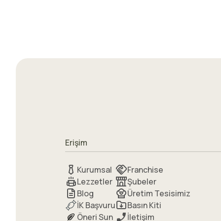
Erişim
Kurumsal
Franchise
Lezzetler
Şubeler
Blog
Üretim Tesisimiz
İK Başvuru
Basın Kiti
Öneri Sun
İletişim