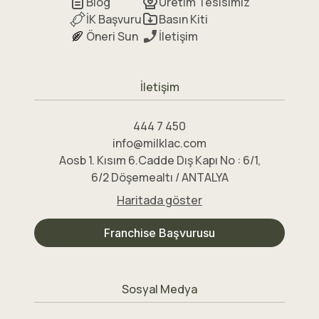
Blog
Üretim Tesisimiz
İK Başvuru
Basın Kiti
Öneri Sun
İletişim
İletişim
444 7 450
info@milklac.com
Aosb 1. Kısım 6.Cadde Dış Kapı No : 6/1,
6/2 Döşemealtı / ANTALYA
Haritada göster
Franchise Başvurusu
Sosyal Medya