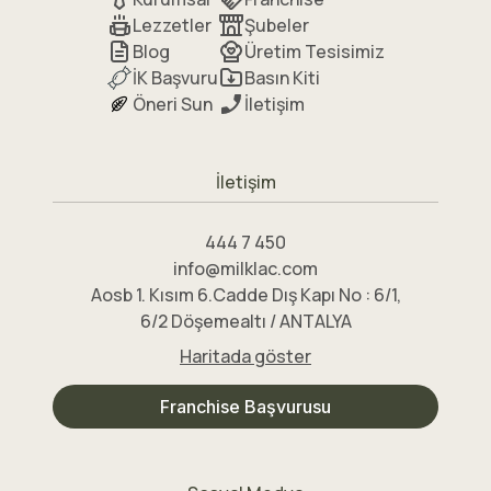
Lezzetler
Şubeler
Blog
Üretim Tesisimiz
İK Başvuru
Basın Kiti
Öneri Sun
İletişim
İletişim
444 7 450
info@milklac.com
Aosb 1. Kısım 6.Cadde Dış Kapı No : 6/1,
6/2 Döşemealtı / ANTALYA
Haritada göster
Franchise Başvurusu