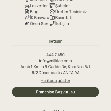
Lezzetler
Şubeler
Blog
Üretim Tesisimiz
İK Başvuru
Basın Kiti
Öneri Sun
İletişim
İletişim
444 7 450
info@milklac.com
Aosb 1. Kısım 6.Cadde Dış Kapı No : 6/1,
6/2 Döşemealtı / ANTALYA
Haritada göster
Franchise Başvurusu