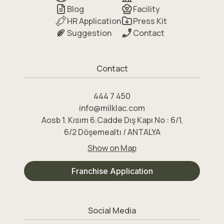
Blog
Facility
HR Application
Press Kit
Suggestion
Contact
Contact
444 7 450
info@milklac.com
Aosb 1. Kısım 6.Cadde Dış Kapı No : 6/1,
6/2 Döşemealtı / ANTALYA
Show on Map
Franchise Application
Social Media