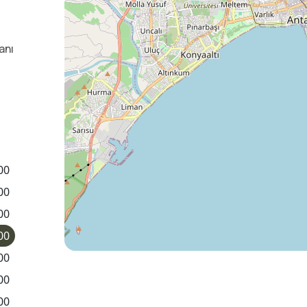
anı
00
00
00
00
00
00
00