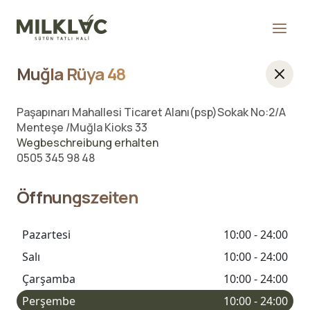
Muğla Rüya 48
Paşapınarı Mahallesi Ticaret Alanı(psp)Sokak No:2/A
Menteşe /Muğla Kioks 33
Wegbeschreibung erhalten
0505 345 98 48
Öffnungszeiten
Pazartesi
10:00 - 24:00
Salı
10:00 - 24:00
Çarşamba
10:00 - 24:00
Perşembe
10:00 - 24:00