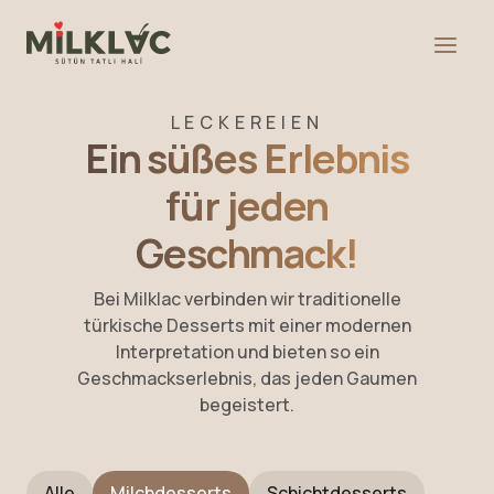
LECKEREIEN
Ein süßes Erlebnis
für jeden
Geschmack!
Bei Milklac verbinden wir traditionelle
türkische Desserts mit einer modernen
Interpretation und bieten so ein
Geschmackserlebnis, das jeden Gaumen
begeistert.
Alle
Milchdesserts
Schichtdesserts