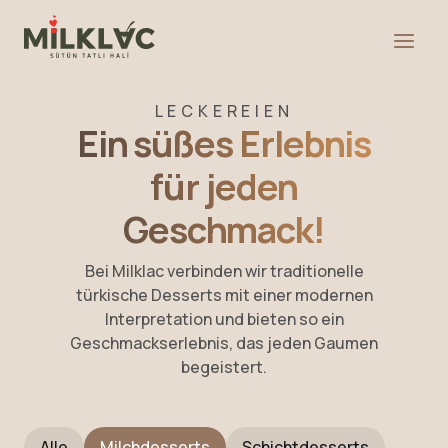
LECKEREIEN
Ein süßes Erlebnis
für jeden
Geschmack!
Bei Milklac verbinden wir traditionelle
türkische Desserts mit einer modernen
Interpretation und bieten so ein
Geschmackserlebnis, das jeden Gaumen
begeistert.
Alle
Milchdesserts
Schichtdesserts